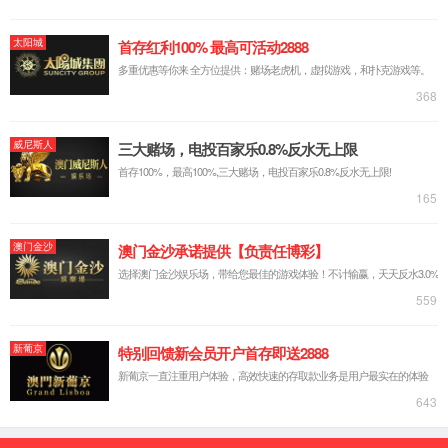
核心价值观
开拓创新（创新文化） 精益管理（精益文化） 创造价值（价值文化）
共享荣耀（合伙人文化）
愿景
使命
成为全球备受尊重的 体外诊
创新引领发展 科技守护健康
断企业
tyc122cc太阳
集成游戏官方
网站股份