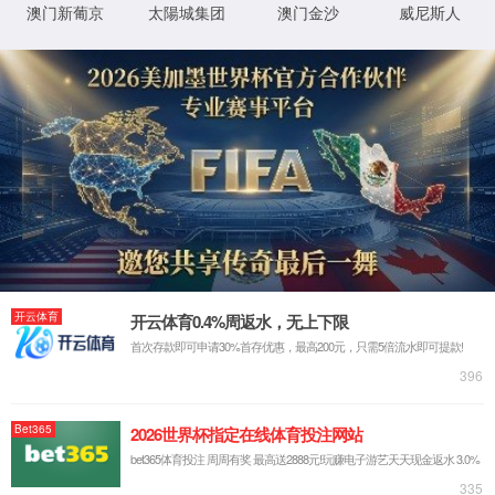
社会责任，获评“国家级专精特新‘小巨人’企业”、“国
家高新技术企业”、“四川省科技创新领军企业”、
“四川
省技术中心”、“四川省瞪羚企业”、
“
体外诊断技术应用城市
未来场景实验室”、“体外诊断产品制造智能工厂”
等荣誉称号，持续为客
户提供优质的产品和服务，不断向“成为全球备受尊重的体外诊断企
业”的愿景迈进，为人类健康事业的发展贡献源源不断的力量。
31
个服务省市
通过ISO13485/ISO9001认证
国家高新技术企业
企业理念